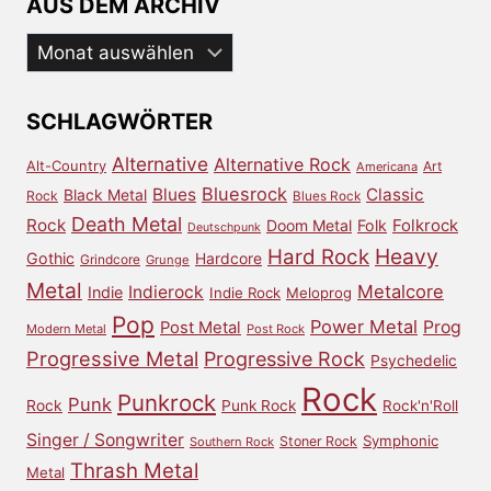
AUS DEM ARCHIV
Aus
dem
Archiv
SCHLAGWÖRTER
Alternative
Alternative Rock
Alt-Country
Art
Americana
Bluesrock
Blues
Classic
Black Metal
Rock
Blues Rock
Death Metal
Rock
Doom Metal
Folk
Folkrock
Deutschpunk
Heavy
Hard Rock
Gothic
Hardcore
Grindcore
Grunge
Metal
Metalcore
Indierock
Indie
Indie Rock
Meloprog
Pop
Power Metal
Prog
Post Metal
Modern Metal
Post Rock
Progressive Metal
Progressive Rock
Psychedelic
Rock
Punkrock
Punk
Rock
Punk Rock
Rock'n'Roll
Singer / Songwriter
Symphonic
Stoner Rock
Southern Rock
Thrash Metal
Metal