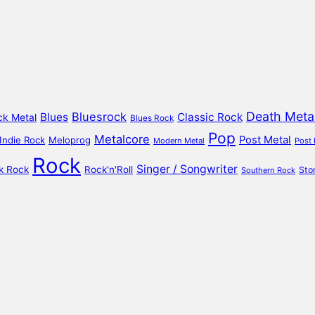
Death Meta
Bluesrock
Blues
Classic Rock
ck Metal
Blues Rock
Pop
Metalcore
Post Metal
Indie Rock
Meloprog
Modern Metal
Post
Rock
Singer / Songwriter
k Rock
Rock'n'Roll
Sto
Southern Rock