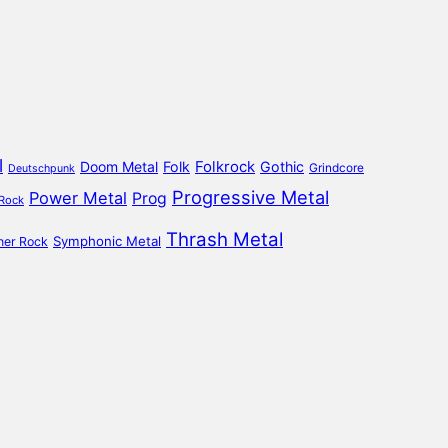
l
Doom Metal
Folk
Folkrock
Gothic
Grindcore
Deutschpunk
Progressive Metal
Power Metal
Prog
 Rock
Thrash Metal
Symphonic Metal
ner Rock