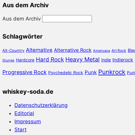
Aus dem Archiv
Aus dem Archiv
Schlagwörter
Alternative
Alternative Rock
Bla
Alt-Country
Art Rock
Americana
Heavy Metal
Hard Rock
Indierock
Hardcore
Indie
Grunge
Punkrock
Progressive Rock
Punk
Psychedelic Rock
Pun
whiskey-soda.de
Datenschutzerklärung
Editorial
Impressum
Start