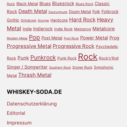
Bluesrock
Blues
Classic
Black Metal
Rock
Blues Rock
Death Metal
Rock
Doom Metal
Folk
Folkrock
Deutschpunk
Heavy
Hard Rock
Gothic
Hardcore
Grindcore
Grunge
Metal
Metalcore
Indierock
Indie
Indie Rock
Meloprog
Pop
Power Metal
Prog
Post Metal
Modern Metal
Post Rock
Progressive Metal
Progressive Rock
Psychedelic
Rock
Punkrock
Punk
Rock
Punk Rock
Rock'n'Roll
Singer / Songwriter
Symphonic
Stoner Rock
Southern Rock
Thrash Metal
Metal
WHISKEY-SODA.DE
Datenschutzerklärung
Editorial
Impressum