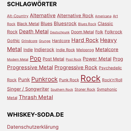
SCHLAGWÖRTER
Alternative
Alternative Rock
Alt-Country
Art
Americana
Bluesrock
Blues
Classic
Black Metal
Rock
Blues Rock
Death Metal
Rock
Doom Metal
Folk
Folkrock
Deutschpunk
Heavy
Hard Rock
Gothic
Hardcore
Grindcore
Grunge
Metal
Metalcore
Indierock
Indie
Indie Rock
Meloprog
Pop
Power Metal
Prog
Post Metal
Modern Metal
Post Rock
Progressive Metal
Progressive Rock
Psychedelic
Rock
Punkrock
Punk
Rock
Punk Rock
Rock'n'Roll
Singer / Songwriter
Symphonic
Stoner Rock
Southern Rock
Thrash Metal
Metal
WHISKEY-SODA.DE
Datenschutzerklärung