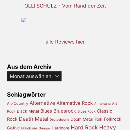
OLLI SCHULZ - Vom Rand der Zeit
alle Reviews hier
Aus dem Archiv
Aus
dem
Archiv
Schlagwörter
Alternative
Alternative Rock
Alt-Country
Art
Americana
Bluesrock
Blues
Classic
Black Metal
Rock
Blues Rock
Death Metal
Rock
Doom Metal
Folk
Folkrock
Deutschpunk
Heavy
Hard Rock
Gothic
Hardcore
Grindcore
Grunge