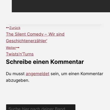
Beitragsnavigation
Zurück
The Silent Comedy – ‚Wir sind
Geschichtenerzähler‘
Weiter
Twists’n’Turns
Schreibe einen Kommentar
Du musst
angemeldet
sein, um einen Kommentar
abzugeben.