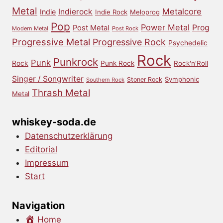
Metal
Metalcore
Indierock
Indie
Indie Rock
Meloprog
Pop
Power Metal
Prog
Post Metal
Modern Metal
Post Rock
Progressive Metal
Progressive Rock
Psychedelic
Rock
Punkrock
Punk
Rock
Punk Rock
Rock'n'Roll
Singer / Songwriter
Symphonic
Stoner Rock
Southern Rock
Thrash Metal
Metal
whiskey-soda.de
Datenschutzerklärung
Editorial
Impressum
Start
Navigation
Home