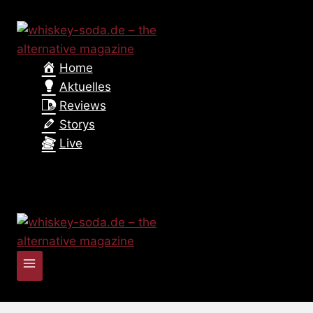
Zum
Inhalt
springen
Home
Aktuelles
Reviews
Storys
Live