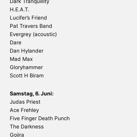
Dark Tranquillity
H.E.A.T
.
Lucifer’s Friend
Pat Travers Band
Evergrey
(acoustic)
Dare
Dan Hylander
Mad Max
Gloryhammer
Scott H Biram
Samstag, 6. Juni:
Judas Priest
Ace Frehley
Five Finger
Death
Punch
The Darkness
Gojira