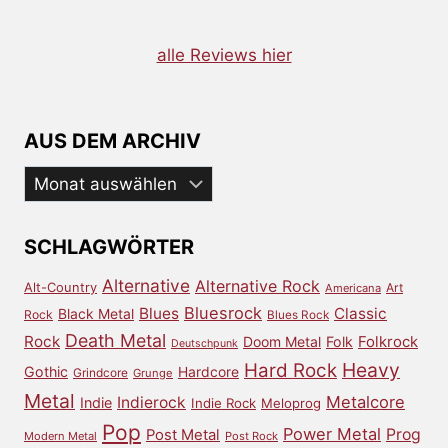
alle Reviews hier
AUS DEM ARCHIV
Aus
dem
Archiv
SCHLAGWÖRTER
Alternative
Alternative Rock
Alt-Country
Art
Americana
Bluesrock
Blues
Classic
Black Metal
Rock
Blues Rock
Death Metal
Rock
Doom Metal
Folk
Folkrock
Deutschpunk
Heavy
Hard Rock
Gothic
Hardcore
Grindcore
Grunge
Metal
Metalcore
Indierock
Indie
Indie Rock
Meloprog
Pop
Power Metal
Prog
Post Metal
Modern Metal
Post Rock