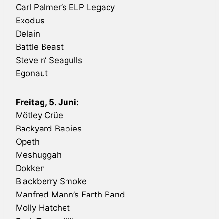
Carl Palmer’s ELP Legacy
Exodus
Delain
Battle Beast
Steve n‘ Seagulls
Egonaut
Freitag, 5. Juni:
Mötley Crüe
Backyard Babies
Opeth
Meshuggah
Dokken
Blackberry Smoke
Manfred Mann’s
Earth
Band
Molly Hatchet