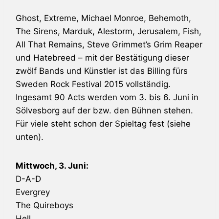
Ghost,
Extreme
,
Michael Monroe
,
Behemoth
,
The
Sirens
,
Marduk
,
Alestorm
, Jerusalem,
Fish
,
All That Remains
, Steve Grimmet’s Grim
Reaper
und
Hatebreed
– mit der Bestätigung dieser
zwölf Bands und Künstler ist das Billing fürs
Sweden Rock Festival
2015 vollständig.
Ingesamt 90 Acts werden vom 3. bis 6. Juni in
Sölvesborg auf der bzw. den Bühnen stehen.
Für viele steht schon der Spieltag fest (siehe
unten).
Mittwoch, 3. Juni:
D-A-D
Evergrey
The Quireboys
Hell