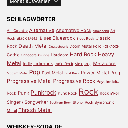
dem
Archiv
SCHLAGWÖRTER
Alternative
Alternative Rock
Alt-Country
Art
Americana
Bluesrock
Blues
Classic
Black Metal
Rock
Blues Rock
Death Metal
Rock
Doom Metal
Folk
Folkrock
Deutschpunk
Heavy
Hard Rock
Gothic
Hardcore
Grindcore
Grunge
Metal
Metalcore
Indierock
Indie
Indie Rock
Meloprog
Pop
Power Metal
Prog
Post Metal
Modern Metal
Post Rock
Progressive Metal
Progressive Rock
Psychedelic
Rock
Punkrock
Punk
Rock
Punk Rock
Rock'n'Roll
Singer / Songwriter
Symphonic
Stoner Rock
Southern Rock
Thrash Metal
Metal
WHISKEY-SODA.DE