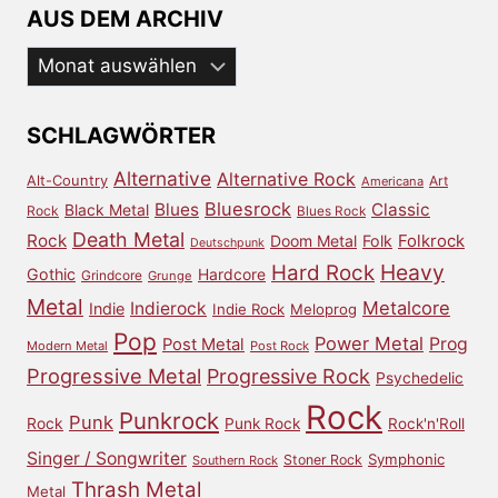
AUS DEM ARCHIV
Aus
dem
Archiv
SCHLAGWÖRTER
Alternative
Alternative Rock
Alt-Country
Art
Americana
Bluesrock
Blues
Classic
Black Metal
Rock
Blues Rock
Death Metal
Rock
Doom Metal
Folk
Folkrock
Deutschpunk
Heavy
Hard Rock
Gothic
Hardcore
Grindcore
Grunge
Metal
Metalcore
Indierock
Indie
Indie Rock
Meloprog
Pop
Power Metal
Prog
Post Metal
Modern Metal
Post Rock
Progressive Metal
Progressive Rock
Psychedelic
Rock
Punkrock
Punk
Rock
Punk Rock
Rock'n'Roll
Singer / Songwriter
Symphonic
Stoner Rock
Southern Rock
Thrash Metal
Metal