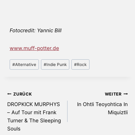
Fotocredit: Yannic Bill
www.muff-potter.de
Schlagworte:
#
Alternative
#
Indie Punk
#
Rock
Beitragsnavigation
ZURÜCK
WEITER
DROPKICK MURPHYS
In Ohtli Teoyohtica In
– Auf Tour mit Frank
Miquiztli
Turner & The Sleeping
Souls