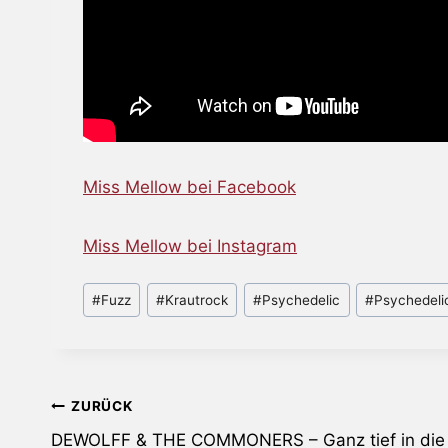
Miss Mellow bei Facebook
Miss Mellow bei Instagram
Schlagworte:
#
Fuzz
#
Krautrock
#
Psychedelic
#
Psychedeli
Beitragsnavigation
ZURÜCK
DEWOLFF & THE COMMONERS – Ganz tief in die