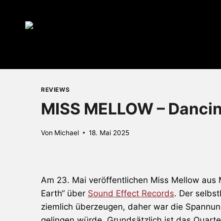
Zum
Inhalt
springen
REVIEWS
MISS MELLOW – Dancin
Von
Michael
18. Mai 2025
Am 23. Mai veröffentlichen Miss Mellow aus
Earth“ über
Sound Effect Records
. Der selbst
ziemlich überzeugen, daher war die Spannu
gelingen würde. Grundsätzlich ist das Quarte