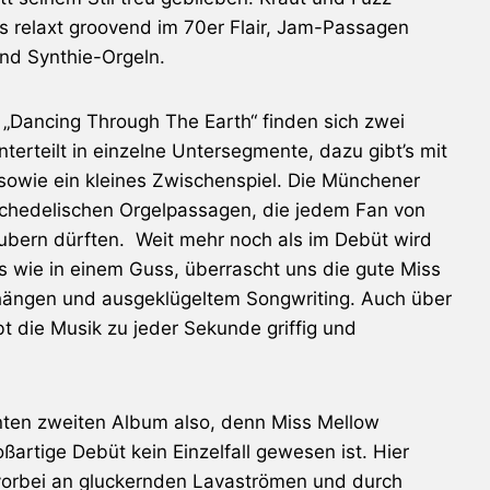
es relaxt groovend im 70er Flair, Jam-Passagen
und Synthie-Orgeln.
„Dancing Through The Earth“ finden sich zwei
terteilt in einzelne Untersegmente, dazu gibt’s mit
sowie ein kleines Zwischenspiel. Die Münchener
chedelischen Orgelpassagen, die jedem Fan von
aubern dürften. Weit mehr noch als im Debüt wird
ks wie in einem Guss, überrascht uns die gute Miss
hängen und ausgeklügeltem Songwriting. Auch über
t die Musik zu jeder Sekunde griffig und
nten zweiten Album also, denn Miss Mellow
ßartige Debüt kein Einzelfall gewesen ist. Hier
 vorbei an gluckernden Lavaströmen und durch