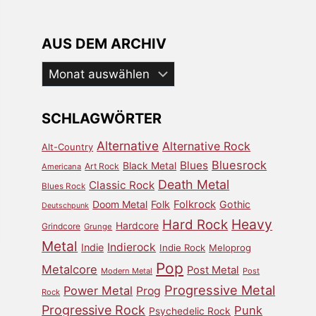
AUS DEM ARCHIV
Aus
dem
Archiv
SCHLAGWÖRTER
Alternative
Alternative Rock
Alt-Country
Bluesrock
Blues
Black Metal
Art Rock
Americana
Death Metal
Classic Rock
Blues Rock
Doom Metal
Folk
Folkrock
Gothic
Deutschpunk
Heavy
Hard Rock
Hardcore
Grindcore
Grunge
Metal
Indierock
Indie
Indie Rock
Meloprog
Pop
Metalcore
Post Metal
Modern Metal
Post
Progressive Metal
Power Metal
Prog
Rock
Progressive Rock
Punk
Psychedelic Rock