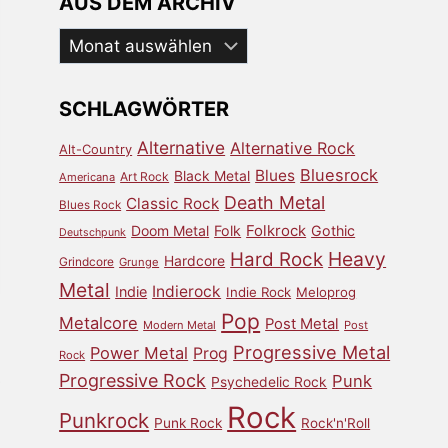
AUS DEM ARCHIV
Aus
dem
Archiv
SCHLAGWÖRTER
Alternative
Alternative Rock
Alt-Country
Bluesrock
Blues
Black Metal
Art Rock
Americana
Death Metal
Classic Rock
Blues Rock
Doom Metal
Folk
Folkrock
Gothic
Deutschpunk
Heavy
Hard Rock
Hardcore
Grindcore
Grunge
Metal
Indierock
Indie
Indie Rock
Meloprog
Pop
Metalcore
Post Metal
Modern Metal
Post
Progressive Metal
Power Metal
Prog
Rock
Progressive Rock
Punk
Psychedelic Rock
Rock
Punkrock
Punk Rock
Rock'n'Roll