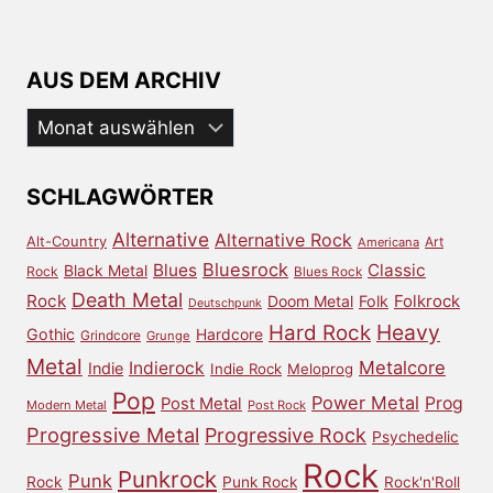
AUS DEM ARCHIV
Aus
dem
Archiv
SCHLAGWÖRTER
Alternative
Alternative Rock
Alt-Country
Art
Americana
Bluesrock
Blues
Classic
Black Metal
Rock
Blues Rock
Death Metal
Rock
Doom Metal
Folk
Folkrock
Deutschpunk
Heavy
Hard Rock
Gothic
Hardcore
Grindcore
Grunge
Metal
Metalcore
Indierock
Indie
Indie Rock
Meloprog
Pop
Power Metal
Prog
Post Metal
Modern Metal
Post Rock
Progressive Metal
Progressive Rock
Psychedelic
Rock
Punkrock
Punk
Rock
Punk Rock
Rock'n'Roll