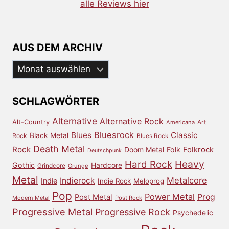
alle Reviews hier
AUS DEM ARCHIV
Aus
dem
Archiv
SCHLAGWÖRTER
Alternative
Alternative Rock
Alt-Country
Art
Americana
Bluesrock
Blues
Classic
Black Metal
Rock
Blues Rock
Death Metal
Rock
Doom Metal
Folk
Folkrock
Deutschpunk
Heavy
Hard Rock
Gothic
Hardcore
Grindcore
Grunge
Metal
Metalcore
Indierock
Indie
Indie Rock
Meloprog
Pop
Power Metal
Prog
Post Metal
Modern Metal
Post Rock
Progressive Metal
Progressive Rock
Psychedelic