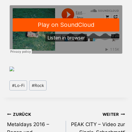
Schlagworte:
#
Lo-Fi
#
Rock
Beitragsnavigation
ZURÜCK
WEITER
Metaldays 2016 –
PEAK CITY – Video zur