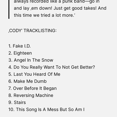
always recorded like a punk band—go in
and lay ‚em down! Just get good takes! And
this time we tried a lot more.‘
‚CODY‘ TRACKLISTING:
1. Fake I.D.
2. Eighteen
3. Angel In The Snow
4. Do You Really Want To Not Get Better?
5. Last You Heard Of Me
6. Make Me Dumb
7. Over Before It Began
8. Reversing Machine
9. Stairs
10. This Song Is A Mess But So Am I