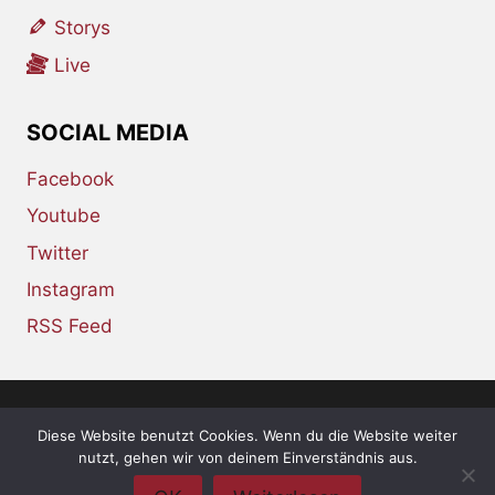
Storys
Live
SOCIAL MEDIA
Facebook
Youtube
Twitter
Instagram
RSS Feed
Diese Website benutzt Cookies. Wenn du die Website weiter
© 2026 whiskey-soda.de - the alternative
nutzt, gehen wir von deinem Einverständnis aus.
magazine •
Impressum
•
Datenschutzerklärung