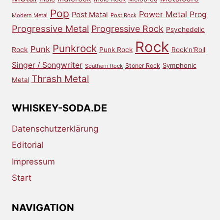
Pop
Power Metal
Prog
Post Metal
Modern Metal
Post Rock
Progressive Metal
Progressive Rock
Psychedelic
Rock
Punkrock
Punk
Rock
Punk Rock
Rock'n'Roll
Singer / Songwriter
Symphonic
Stoner Rock
Southern Rock
Thrash Metal
Metal
WHISKEY-SODA.DE
Datenschutzerklärung
Editorial
Impressum
Start
NAVIGATION