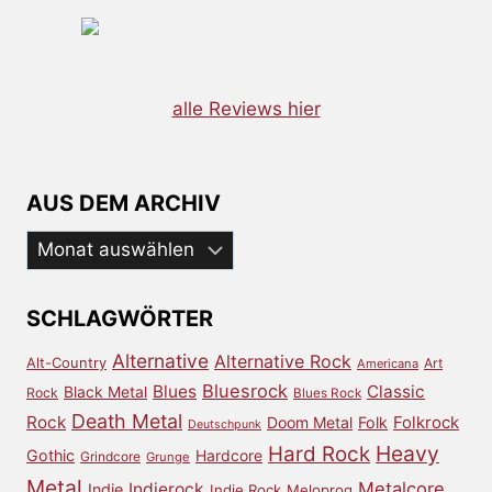
alle Reviews hier
AUS DEM ARCHIV
Aus
dem
Archiv
SCHLAGWÖRTER
Alternative
Alternative Rock
Alt-Country
Art
Americana
Bluesrock
Blues
Classic
Black Metal
Rock
Blues Rock
Death Metal
Rock
Doom Metal
Folk
Folkrock
Deutschpunk
Heavy
Hard Rock
Gothic
Hardcore
Grindcore
Grunge
Metal
Metalcore
Indierock
Indie
Indie Rock
Meloprog