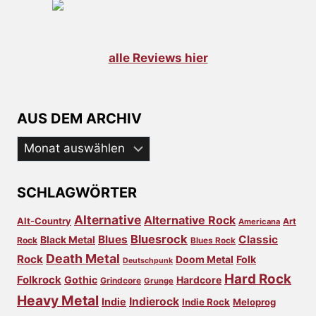
alle Reviews hier
AUS DEM ARCHIV
Aus
dem
Archiv
SCHLAGWÖRTER
Alternative
Alternative Rock
Alt-Country
Art
Americana
Bluesrock
Blues
Classic
Black Metal
Rock
Blues Rock
Death Metal
Rock
Doom Metal
Folk
Deutschpunk
Hard Rock
Folkrock
Gothic
Hardcore
Grindcore
Grunge
Heavy Metal
Indierock
Indie
Indie Rock
Meloprog