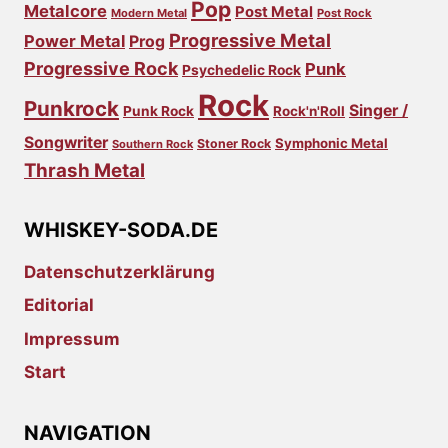
Pop
Metalcore
Post Metal
Modern Metal
Post Rock
Progressive Metal
Power Metal
Prog
Progressive Rock
Punk
Psychedelic Rock
Rock
Punkrock
Singer /
Punk Rock
Rock'n'Roll
Songwriter
Symphonic Metal
Stoner Rock
Southern Rock
Thrash Metal
WHISKEY-SODA.DE
Datenschutzerklärung
Editorial
Impressum
Start
NAVIGATION