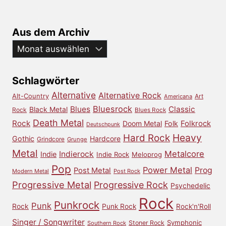
Aus dem Archiv
Aus
dem
Archiv
Schlagwörter
Alternative
Alternative Rock
Alt-Country
Art
Americana
Bluesrock
Blues
Classic
Black Metal
Rock
Blues Rock
Death Metal
Rock
Doom Metal
Folk
Folkrock
Deutschpunk
Heavy
Hard Rock
Gothic
Hardcore
Grindcore
Grunge
Metal
Metalcore
Indierock
Indie
Indie Rock
Meloprog
Pop
Power Metal
Prog
Post Metal
Modern Metal
Post Rock
Progressive Metal
Progressive Rock
Psychedelic
Rock
Punkrock
Punk
Rock
Punk Rock
Rock'n'Roll
Singer / Songwriter
Symphonic
Stoner Rock
Southern Rock