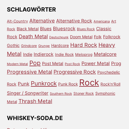
Archiv
SCHLAGWÖRTER
Alternative
Alternative Rock
Alt-Country
Art
Americana
Bluesrock
Blues
Classic
Black Metal
Rock
Blues Rock
Death Metal
Rock
Doom Metal
Folk
Folkrock
Deutschpunk
Heavy
Hard Rock
Gothic
Hardcore
Grindcore
Grunge
Metal
Metalcore
Indierock
Indie
Indie Rock
Meloprog
Pop
Power Metal
Prog
Post Metal
Modern Metal
Post Rock
Progressive Metal
Progressive Rock
Psychedelic
Rock
Punkrock
Punk
Rock
Punk Rock
Rock'n'Roll
Singer / Songwriter
Symphonic
Stoner Rock
Southern Rock
Thrash Metal
Metal
WHISKEY-SODA.DE