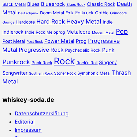
Death
Bluesrock
Blues
Classic Rock
Black Metal
Blues Rock
Metal
Doom Metal
Folk
Folkrock
Gothic
Grindcore
Deutschpunk
Heavy Metal
Hard Rock
Hardcore
Indie
Grunge
Pop
Metalcore
Indierock
Indie Rock
Meloprog
Modern Metal
Progressive
Power Metal
Prog
Post Metal
Post Rock
Metal
Progressive Rock
Punk
Psychedelic Rock
Rock
Punkrock
Singer /
Punk Rock
Rock'n'Roll
Thrash
Songwriter
Symphonic Metal
Stoner Rock
Southern Rock
Metal
whiskey-soda.de
Datenschutzerklärung
Editorial
Impressum