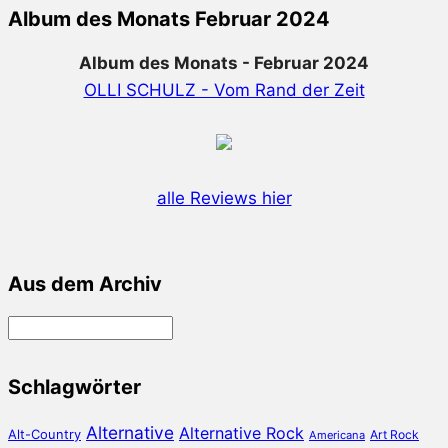
Album des Monats Februar 2024
Album des Monats - Februar 2024
OLLI SCHULZ - Vom Rand der Zeit
alle Reviews hier
Aus dem Archiv
Aus
dem
Archiv
Schlagwörter
Alternative
Alternative Rock
Alt-Country
Art Rock
Americana