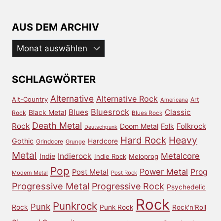
AUS DEM ARCHIV
Aus
dem
Archiv
SCHLAGWÖRTER
Alternative
Alternative Rock
Alt-Country
Art
Americana
Bluesrock
Blues
Classic
Black Metal
Rock
Blues Rock
Death Metal
Rock
Doom Metal
Folk
Folkrock
Deutschpunk
Heavy
Hard Rock
Gothic
Hardcore
Grindcore
Grunge
Metal
Metalcore
Indierock
Indie
Indie Rock
Meloprog
Pop
Power Metal
Prog
Post Metal
Modern Metal
Post Rock
Progressive Metal
Progressive Rock
Psychedelic
Rock
Punkrock
Punk
Rock
Punk Rock
Rock'n'Roll