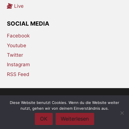
Live
SOCIAL MEDIA
Facebook
Youtube
Twitter
Instagram
RSS Feed
Diese Website benutzt Cookies. Wenn du die Website weiter
© 2026 whiskey-soda.de - the alternative
nutzt, gehen wir von deinem Einverständnis aus.
magazine •
Impressum
•
Datenschutzerklärung
OK
Weiterlesen