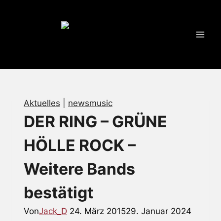
Zum
Inhalt
springen
Aktuelles
|
newsmusic
DER RING – GRÜNE
HÖLLE ROCK –
Weitere Bands
bestätigt
Von
Jack_D
24. März 2015
29. Januar 2024