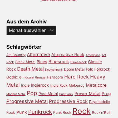
Aus dem Archiv
Aus
dem
Archiv
Schlagwörter
Alternative
Alternative Rock
Alt-Country
Art
Americana
Bluesrock
Blues
Classic
Black Metal
Rock
Blues Rock
Death Metal
Rock
Doom Metal
Folk
Folkrock
Deutschpunk
Heavy
Hard Rock
Gothic
Hardcore
Grindcore
Grunge
Metal
Metalcore
Indierock
Indie
Indie Rock
Meloprog
Pop
Power Metal
Prog
Post Metal
Modern Metal
Post Rock
Progressive Metal
Progressive Rock
Psychedelic
Rock
Punkrock
Punk
Rock
Punk Rock
Rock'n'Roll