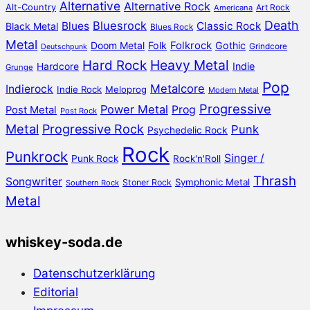
Alternative
Alternative Rock
Alt-Country
Art Rock
Americana
Death
Bluesrock
Blues
Classic Rock
Black Metal
Blues Rock
Metal
Doom Metal
Folk
Folkrock
Gothic
Grindcore
Deutschpunk
Heavy Metal
Hard Rock
Hardcore
Indie
Grunge
Pop
Metalcore
Indierock
Indie Rock
Meloprog
Modern Metal
Progressive
Power Metal
Prog
Post Metal
Post Rock
Metal
Progressive Rock
Punk
Psychedelic Rock
Rock
Punkrock
Singer /
Punk Rock
Rock'n'Roll
Thrash
Songwriter
Symphonic Metal
Stoner Rock
Southern Rock
Metal
whiskey-soda.de
Datenschutzerklärung
Editorial