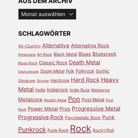
AUS DEM ARCHIV
Aus
dem
Archiv
SCHLAGWÖRTER
Alternative
Alternative Rock
Alt-Country
Bluesrock
Blues
Black Metal
Art Rock
Americana
Death Metal
Classic Rock
Blues Rock
Doom Metal
Folk
Folkrock
Gothic
Deutschpunk
Heavy
Hard Rock
Hardcore
Grindcore
Grunge
Metal
Indierock
Indie
Indie Rock
Meloprog
Pop
Metalcore
Post Metal
Modern Metal
Post
Progressive Metal
Power Metal
Prog
Rock
Progressive Rock
Punk
Psychedelic Rock
Rock
Punkrock
Punk Rock
Rock'n'Roll