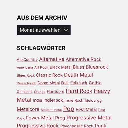
AUS DEM ARCHIV
Aus
dem
Archiv
SCHLAGWÖRTER
Alternative
Alternative Rock
Alt-Country
Bluesrock
Blues
Black Metal
Art Rock
Americana
Death Metal
Classic Rock
Blues Rock
Doom Metal
Folk
Folkrock
Gothic
Deutschpunk
Heavy
Hard Rock
Hardcore
Grindcore
Grunge
Metal
Indierock
Indie
Indie Rock
Meloprog
Pop
Metalcore
Post Metal
Modern Metal
Post
Progressive Metal
Power Metal
Prog
Rock
Progressive Rock
Punk
Psychedelic Rock