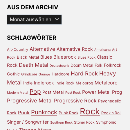
AUS DEM ARCHIV
Aus
dem
Archiv
SCHLAGWÖRTER
Alternative
Alternative Rock
Alt-Country
Art
Americana
Bluesrock
Blues
Classic
Black Metal
Rock
Blues Rock
Death Metal
Rock
Doom Metal
Folk
Folkrock
Deutschpunk
Heavy
Hard Rock
Gothic
Hardcore
Grindcore
Grunge
Metal
Metalcore
Indierock
Indie
Indie Rock
Meloprog
Pop
Power Metal
Prog
Post Metal
Modern Metal
Post Rock
Progressive Metal
Progressive Rock
Psychedelic
Rock
Punkrock
Punk
Rock
Punk Rock
Rock'n'Roll
Singer / Songwriter
Symphonic
Stoner Rock
Southern Rock