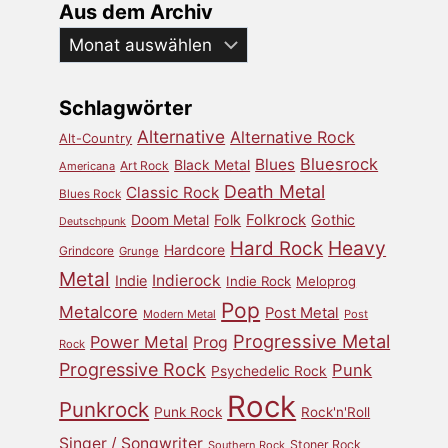
Aus dem Archiv
Aus
dem
Archiv
Schlagwörter
Alternative
Alternative Rock
Alt-Country
Bluesrock
Blues
Black Metal
Art Rock
Americana
Death Metal
Classic Rock
Blues Rock
Doom Metal
Folk
Folkrock
Gothic
Deutschpunk
Heavy
Hard Rock
Hardcore
Grindcore
Grunge
Metal
Indierock
Indie
Indie Rock
Meloprog
Pop
Metalcore
Post Metal
Modern Metal
Post
Progressive Metal
Power Metal
Prog
Rock
Progressive Rock
Punk
Psychedelic Rock
Rock
Punkrock
Punk Rock
Rock'n'Roll
Singer / Songwriter
Stoner Rock
Southern Rock