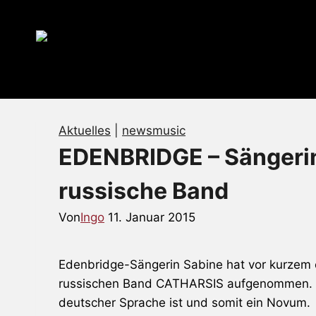
Zum
Inhalt
springen
Aktuelles
|
newsmusic
EDENBRIDGE – Sängerin 
russische Band
Von
Ingo
11. Januar 2015
Edenbridge
-Sängerin Sabine hat vor kurzem e
russischen Band CATHARSIS aufgenommen. Da
deutscher Sprache ist und somit ein Novum.