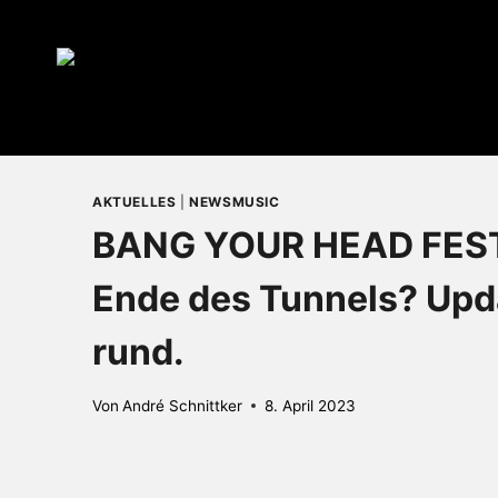
Zum
Inhalt
springen
AKTUELLES
|
NEWSMUSIC
BANG YOUR HEAD FESTI
Ende des Tunnels? Upda
rund.
Von
André Schnittker
8. April 2023