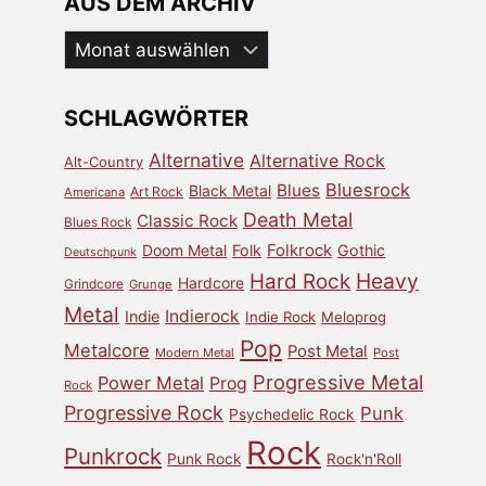
AUS DEM ARCHIV
Aus
dem
Archiv
SCHLAGWÖRTER
Alternative
Alternative Rock
Alt-Country
Bluesrock
Blues
Black Metal
Art Rock
Americana
Death Metal
Classic Rock
Blues Rock
Doom Metal
Folk
Folkrock
Gothic
Deutschpunk
Heavy
Hard Rock
Hardcore
Grindcore
Grunge
Metal
Indierock
Indie
Indie Rock
Meloprog
Pop
Metalcore
Post Metal
Modern Metal
Post
Progressive Metal
Power Metal
Prog
Rock
Progressive Rock
Punk
Psychedelic Rock
Rock
Punkrock
Punk Rock
Rock'n'Roll