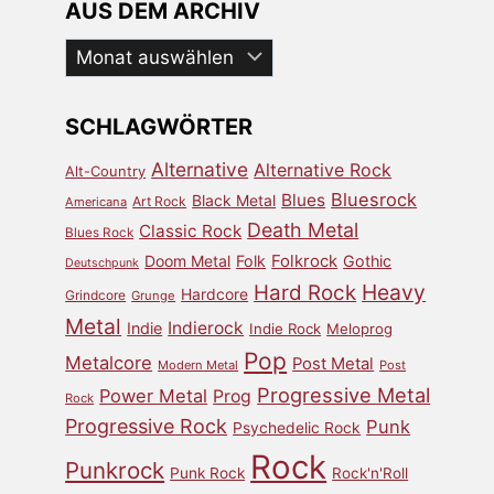
AUS DEM ARCHIV
Aus
dem
Archiv
SCHLAGWÖRTER
Alternative
Alternative Rock
Alt-Country
Bluesrock
Blues
Black Metal
Art Rock
Americana
Death Metal
Classic Rock
Blues Rock
Doom Metal
Folk
Folkrock
Gothic
Deutschpunk
Heavy
Hard Rock
Hardcore
Grindcore
Grunge
Metal
Indierock
Indie
Indie Rock
Meloprog
Pop
Metalcore
Post Metal
Modern Metal
Post
Progressive Metal
Power Metal
Prog
Rock
Progressive Rock
Punk
Psychedelic Rock
Rock
Punkrock
Punk Rock
Rock'n'Roll