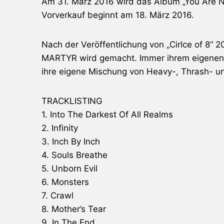
Am 31. März 2016 wird das Album „You Are 
Vorverkauf beginnt am 18. März 2016.
Nach der Veröffentlichung von „Cirlce of 8“ 20
MARTYR
wird gemacht. Immer ihrem eigenen 
ihre eigene Mischung von Heavy-, Thrash- u
TRACKLISTING
1. Into The Darkest Of All Realms
2. Infinity
3. Inch By Inch
4. Souls Breathe
5. Unborn Evil
6. Monsters
7. Crawl
8. Mother’s Tear
9. In The End