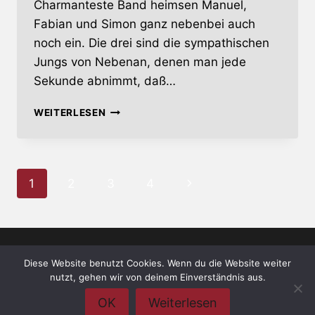
Charmanteste Band heimsen Manuel,
Fabian und Simon ganz nebenbei auch
noch ein. Die drei sind die sympathischen
Jungs von Nebenan, denen man jede
Sekunde abnimmt, daß…
DOOMSDAY
WEITERLESEN
Seitennavigation
Nächste
1
2
3
4
Seite
Diese Website benutzt Cookies. Wenn du die Website weiter
© 2026 whiskey-soda.de - the alternative
nutzt, gehen wir von deinem Einverständnis aus.
magazine •
Impressum
•
Datenschutzerklärung
OK
Weiterlesen