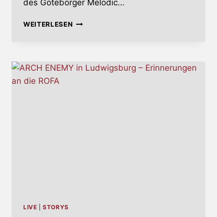
des Göteborger Melodic…
IN
WEITERLESEN
FLAMES
–
FOREGONE
LIVE
|
STORYS