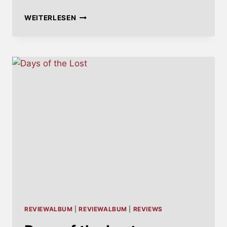
BADEN
WEITERLESEN
IN
BLUT
2022
–
BLUTBAD,
SOMMERGEWITTER
UND
FREUDENTAUMEL
REVIEWALBUM
|
REVIEWALBUM
|
REVIEWS