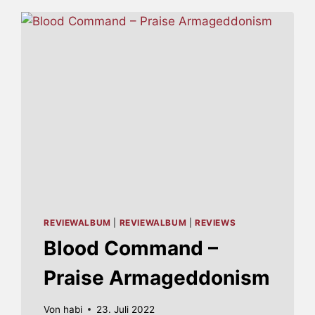
ALBUM
MIT
VIEL
„BANG
BANG“
(UPDATE:
LETZTE
VORAB-
SINGLE)
REVIEWALBUM
|
REVIEWALBUM
|
REVIEWS
Blood Command –
Praise Armageddonism
Von
habi
23. Juli 2022