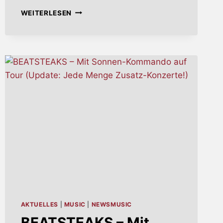
EXPERIMENT
WEITERLESEN
MIT
HARFE:
NEW
MODEL
ARMY
IN
BEGLEITUNG
DES
ORCHESTERS
SINFONIA
LEIPZIG
AKTUELLES
|
MUSIC
|
NEWSMUSIC
BEATSTEAKS – Mit