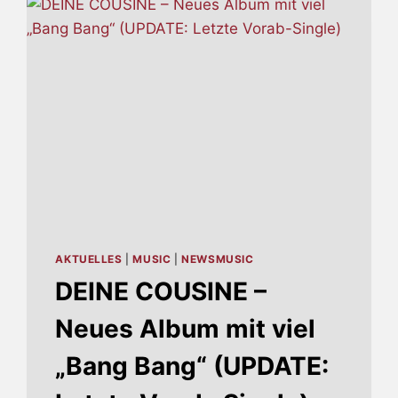
NUR
DEN
GROSSEN A
PPELL N
ACH D
RAUSSEN GE
BEN: KA
UFT TI
CKETS!“
AKTUELLES
|
MUSIC
|
NEWSMUSIC
DEINE COUSINE –
Neues Album mit viel
„Bang Bang“ (UPDATE: