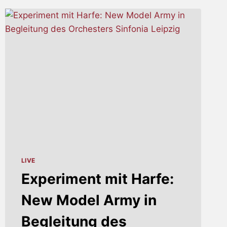
–
„KOMM,
WIR
NEHMEN
JETZT
DAS
GRÜNE
SHIRT!“
LIVE
Experiment mit Harfe:
New Model Army in
Begleitung des