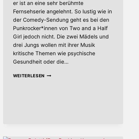
er ist an eine sehr berühmte
Fernsehserie angelehnt. So lustig wie in
der Comedy-Sendung geht es bei den
Punkrocker*innen von Two and a Half
Girl jedoch nicht. Die zwei Mädels und
drei Jungs wollen mit ihrer Musik
kritische Themen wie psychische
Gesundheit oder die…
TWO
WEITERLESEN
AND
A
HALF
GIRL
–
ZWEITER
SONG
VOM
DEBÜTALBUM