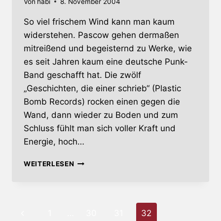
Von
habi
8. November 2004
So viel frischem Wind kann man kaum
widerstehen. Pascow gehen dermaßen
mitreißend und begeisternd zu Werke, wie
es seit Jahren kaum eine deutsche Punk-
Band geschafft hat. Die zwölf
„Geschichten, die einer schrieb“ (Plastic
Bomb Records) rocken einen gegen die
Wand, dann wieder zu Boden und zum
Schluss fühlt man sich voller Kraft und
Energie, hoch…
GESCHICHTEN,
WEITERLESEN
DIE
EINER
SCHRIEB
…
Seitennavigation
Vorherige
1
…
30
31
32