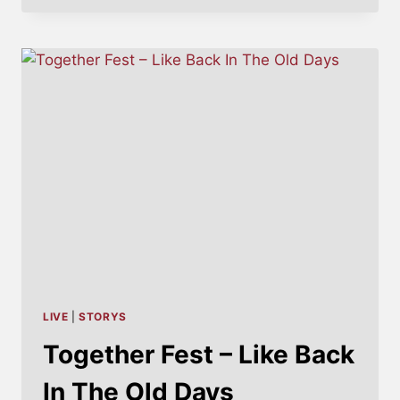
DEBÜTALBUM
ALS
LIMITED
DELUXE
BOX
SET
NEUVERÖFFENTLICHUNG!
LIVE
|
STORYS
Together Fest – Like Back
In The Old Days