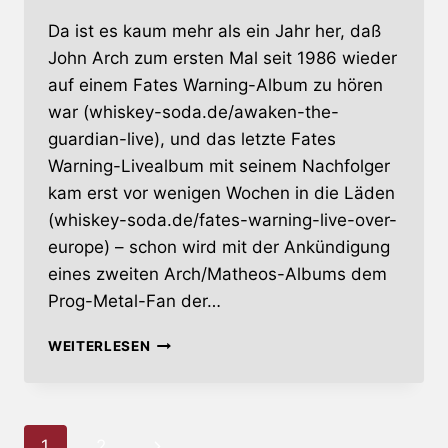
Da ist es kaum mehr als ein Jahr her, daß
John Arch zum ersten Mal seit 1986 wieder
auf einem Fates Warning-Album zu hören
war (whiskey-soda.de/awaken-the-
guardian-live), und das letzte Fates
Warning-Livealbum mit seinem Nachfolger
kam erst vor wenigen Wochen in die Läden
(whiskey-soda.de/fates-warning-live-over-
europe) – schon wird mit der Ankündigung
eines zweiten Arch/Matheos-Albums dem
Prog-Metal-Fan der…
ARCH/MATHEOS
WEITERLESEN
ARBEITEN
AM
ZWEITEN
ALBUM
Seitennavigation
Nächste
1
2