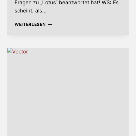
Fragen zu „Lotus“ beantwortet hat! WS: Es
scheint, als…
#NURMALSOGEFRAGT:
WEITERLESEN
SOEN
KURZ
UND
KNAPP
ZUM
NEUEN
ALBUM
LOTUS