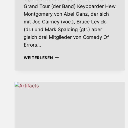
Grand Tour (der Band) Keyboarder Hew
Montgomery von Abel Ganz, der sich
mit Joe Cairney (voc.), Bruce Levick
(dr.) und Mark Spalding (gtr.) aber
gleich drei Mitglieder von Comedy Of
Errors…
CLOCKS
WEITERLESEN
THAT
TICK
(BUT
NEVER
TALK)