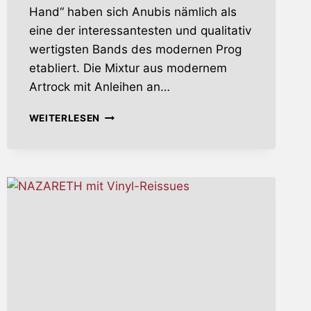
Hand“ haben sich Anubis nämlich als
eine der interessantesten und qualitativ
wertigsten Bands des modernen Prog
etabliert. Die Mixtur aus modernem
Artrock mit Anleihen an…
LIGHTS
WEITERLESEN
OF
CHANGE
–
LIVE
IN
EUROPE
2018