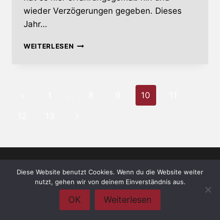
wieder Verzögerungen gegeben. Dieses
Jahr…
NIGHT
WEITERLESEN
OF
THE
PROG
FESTIVAL
Seitennavigation
Vorherige
1
…
8
9
10
11
2018
–
Seite
Nächste
12
13
DAS
SOMMERFEST
Seite
DER
PROGMUSIK
Diese Website benutzt Cookies. Wenn du die Website weiter
© 2026 whiskey-soda.de - the alternative
nutzt, gehen wir von deinem Einverständnis aus.
magazine •
Impressum
•
Datenschutzerklärung
OK
Weiterlesen