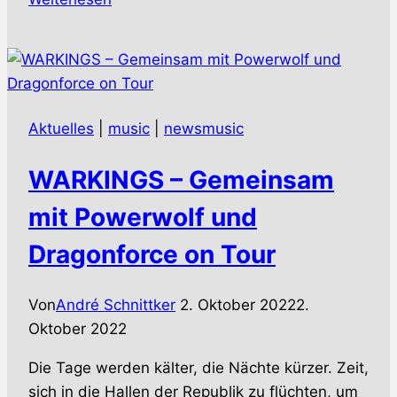
–
Schwedisches
Death-
Trio
grinded
Aktuelles
|
music
|
newsmusic
sich
um
WARKINGS – Gemeinsam
den
Verstand
mit Powerwolf und
(Video)
Dragonforce on Tour
Von
André Schnittker
2. Oktober 2022
2.
Oktober 2022
Die Tage werden kälter, die Nächte kürzer. Zeit,
sich in die Hallen der Republik zu flüchten, um