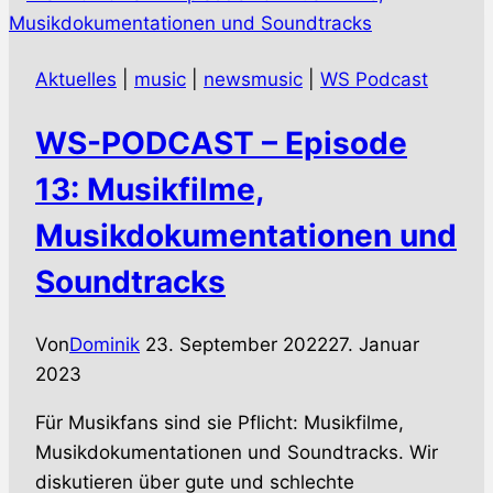
eigenen
Beinen
Aktuelles
|
music
|
newsmusic
|
WS Podcast
unterwegs
(UPDATE:
WS-PODCAST – Episode
Weitere
Single
13: Musikfilme,
und
Musikdokumentationen und
Konzerte)
Soundtracks
Von
Dominik
23. September 2022
27. Januar
2023
Für Musikfans sind sie Pflicht: Musikfilme,
Musikdokumentationen und Soundtracks. Wir
diskutieren über gute und schlechte