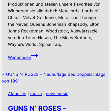
Produktionen und stellen unsere Favorites vor.
Wir haben sie alle dabei: Metallords, Lords of
Chaos, Velvet Goldmine, Metallicas Through
the Never, Queens Bohemian Rhapsody, Elton
Johns Rocketman, Woodstock, Auswärtsspiel
von den Toten Hosen, The Blues Brothers,
Wayne’s World, Spinal Tap,…
WS-
Weiterlesen
PODCAST
–
Episode
13:
Musikfilme,
Aktuelles
|
music
|
newsmusic
Musikdokumentationen
und
GUNS N‘ ROSES –
Soundtracks