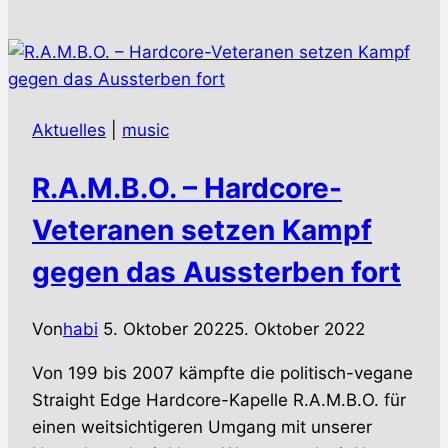
–
Album-
Sonderedition
zum
Tour-
Aktuelles
|
music
Auftakt
R.A.M.B.O. – Hardcore-
Veteranen setzen Kampf
gegen das Aussterben fort
Von
habi
5. Oktober 2022
5. Oktober 2022
Von 199 bis 2007 kämpfte die politisch-vegane
Straight Edge Hardcore-Kapelle R.A.M.B.O. für
einen weitsichtigeren Umgang mit unserer