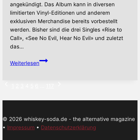
angekündigt. Das Album kann in diversen
limitierten Vinyl-Editionen und anderem
exklusiven Merchandise bereits vorbestellt
werden. Bisher sind die drei Singles «Rise to
Call», «See No Evil, Hear No Evil» und zuletzt
das…
STRYPER
Weiterlesen
–
White-
Vorherige
Nächste
Seitennavigation
Metaller
1
2
3
4
5
6
…
117
Seite
Seite
mit
neuem
Album
© 2026 whiskey-soda.de - the alternative magazine
Ende
•
Impressum
•
Oktober
Datenschutzerklärung