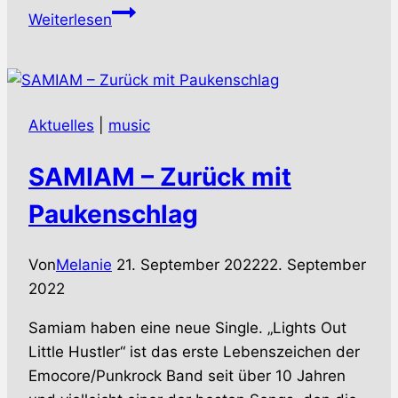
GUNS
Weiterlesen
N‘
ROSES
–
Neuauflage
Aktuelles
|
music
des
Doppelschlags
SAMIAM – Zurück mit
von
1991
Paukenschlag
Von
Melanie
21. September 2022
22. September
2022
Samiam haben eine neue Single. „Lights Out
Little Hustler“ ist das erste Lebenszeichen der
Emocore/Punkrock Band seit über 10 Jahren