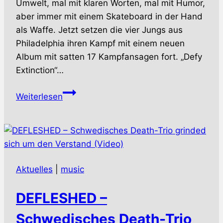
Umwelt, mal mit klaren Worten, mal mit Humor,
aber immer mit einem Skateboard in der Hand
als Waffe. Jetzt setzen die vier Jungs aus
Philadelphia ihren Kampf mit einem neuen
Album mit satten 17 Kampfansagen fort. „Defy
Extinction“…
R.A.M.B.O.
Weiterlesen
–
Hardcore-
Veteranen
setzen
Kampf
Aktuelles
|
music
gegen
das
DEFLESHED –
Aussterben
fort
Schwedisches Death-Trio