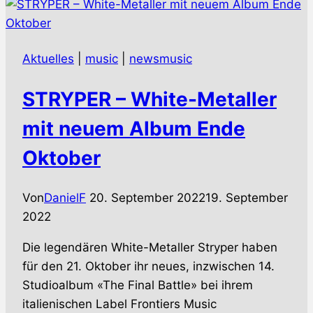
auf
fast
30
Aktuelles
|
music
|
newsmusic
Jahre
Karriere
STRYPER – White-Metaller
mit neuem Album Ende
Oktober
Von
DanielF
20. September 2022
19. September
2022
Die legendären White-Metaller Stryper haben
für den 21. Oktober ihr neues, inzwischen 14.
Studioalbum «The Final Battle» bei ihrem
italienischen Label Frontiers Music