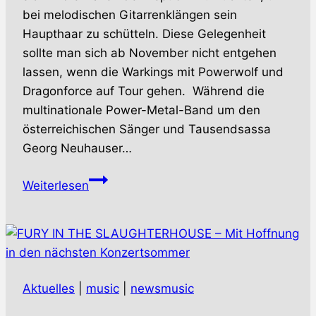
bei melodischen Gitarrenklängen sein
Haupthaar zu schütteln. Diese Gelegenheit
sollte man sich ab November nicht entgehen
lassen, wenn die Warkings mit Powerwolf und
Dragonforce auf Tour gehen. Während die
multinationale Power-Metal-Band um den
österreichischen Sänger und Tausendsassa
Georg Neuhauser…
WARKINGS
Weiterlesen
–
Gemeinsam
mit
Powerwolf
und
Aktuelles
|
music
|
newsmusic
Dragonforce
on