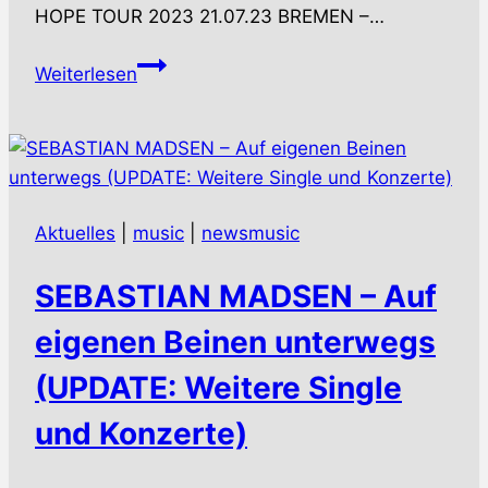
HOPE TOUR 2023 21.07.23 BREMEN –…
FURY
Weiterlesen
IN
THE
SLAUGHTERHOUSE
–
Mit
Aktuelles
|
music
|
newsmusic
Hoffnung
in
SEBASTIAN MADSEN – Auf
den
nächsten
eigenen Beinen unterwegs
Konzertsommer
(UPDATE: Weitere Single
und Konzerte)