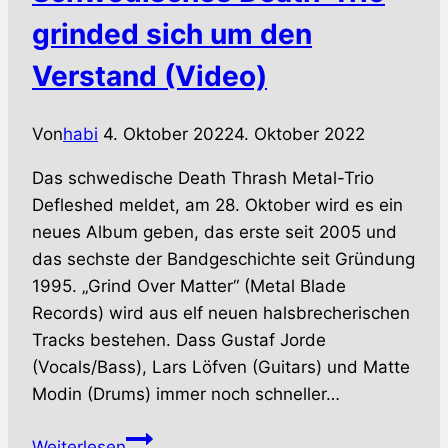
grinded sich um den
Verstand (Video)
Von
habi
4. Oktober 2022
4. Oktober 2022
Das schwedische Death Thrash Metal-Trio
Defleshed meldet, am 28. Oktober wird es ein
neues Album geben, das erste seit 2005 und
das sechste der Bandgeschichte seit Gründung
1995. „Grind Over Matter“ (Metal Blade
Records) wird aus elf neuen halsbrecherischen
Tracks bestehen. Dass Gustaf Jorde
(Vocals/Bass), Lars Löfven (Guitars) und Matte
Modin (Drums) immer noch schneller…
DEFLESHED
Weiterlesen