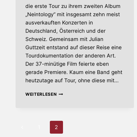
die erste Tour zu ihrem zweiten Album
„Neintology“ mit insgesamt zehn meist
ausverkauften Konzerten in
Deutschland, Österreich und der
Schweiz. Gemeinsam mit Julian
Guttzeit entstand auf dieser Reise eine
Tourdokumentation der anderen Art.
Der 37-minütige Film feierte eben
gerade Premiere. Kaum eine Band geht
heutzutage auf Tour, ohne diese mit…
ADAM
WEITERLESEN
ANGST
–
TOUR-
DOKUMENTATION
Seitennavigation
JETZT
Vorherige
1
2
ONLINE