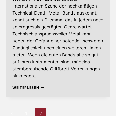
internationalen Szene der hochkarätigen
Technical-Death-Metal-Bands auskennt,
kennt auch ein Dilemma, das in jedem noch
so progressiv geprägten Genre wartet.
Technisch anspruchsvoller Metal kann
neben der Gefahr einer potentiell schweren
Zugänglichkeit noch einen weiteren Haken
bieten. Wenn die guten Bands alle so gut
auf ihren Instrumenten sind, mühelos
atemberaubende Griffbrett-Verrenkungen
hinkriegen…
RELENTLESS
WEITERLESEN
MUTATION
Seitennavigation
Vorherige
1
2