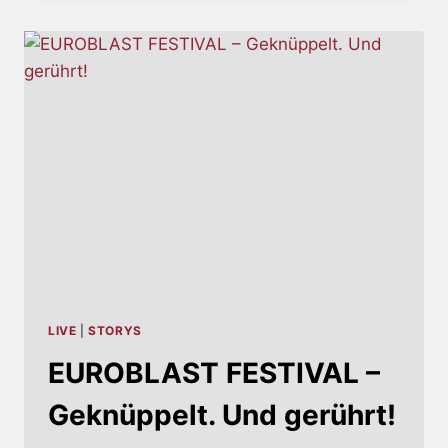
LINEUP
FALLUJAH,
ALLEGAEON
UND
FIRST
FRAGMENT
AUF
EUROPA-
TOUR
LIVE
|
STORYS
EUROBLAST FESTIVAL –
Geknüppelt. Und gerührt!