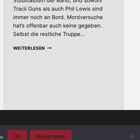
Studioalbum der Band, und sowohl
Tracii Guns als auch Phil Lewis sind
immer noch an Bord. Mordversuche
hat’s offenbar auch keine gegeben.
Selbst die restliche Truppe…
THE
WEITERLESEN
DEVIL
YOU
KNOW
nschutzerklärung
OK
Weiterlesen
us.