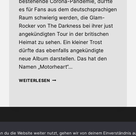
bestehende Corona-Pandemie, dürfte
es für Fans aus dem deutschsprachigen
Raum schwierig werden, die Glam-
Rocker von The Darkness bei ihrer just
angekündigten Tour in der britischen
Heimat zu sehen. Ein kleiner Trost
dürfte das ebenfalls angekündigte
neue Album darstellen. Das hat den
Namen „Motorheart“…
THE
WEITERLESEN
DARKNESS
–
NEUES
ALBUM
UND
UK-
TOUR
oda.de - the alternative magazine •
Impressum
•
Date
n du die Website weiter nutzt, gehen wir von deinem Einverständnis a