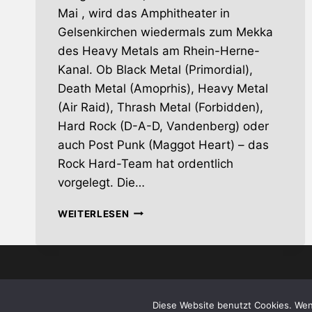
Mai , wird das Amphitheater in
Gelsenkirchen wiedermals zum Mekka
des Heavy Metals am Rhein-Herne-
Kanal. Ob Black Metal (Primordial),
Death Metal (Amoprhis), Heavy Metal
(Air Raid), Thrash Metal (Forbidden),
Hard Rock (D-A-D, Vandenberg) oder
auch Post Punk (Maggot Heart) – das
Rock Hard-Team hat ordentlich
vorgelegt. Die…
ROCK
WEITERLESEN
HARD
FESTIVAL
–
DAS
RENNEN
© 2026 whiskey-s
UMS
Diese Website benutzt Cookies. Wen