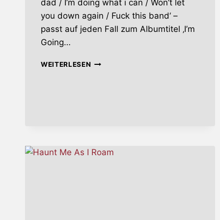
dad / I’m doing what i can / Won’t let
you down again / Fuck this band‘ –
passt auf jeden Fall zum Albumtitel ‚I’m
Going…
I’M
WEITERLESEN
GOING
TO
KILL
MYSELF