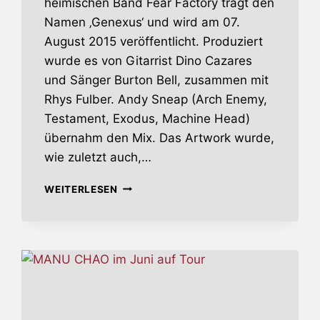
heimischen Band Fear Factory trägt den
Namen ‚Genexus‘ und wird am 07.
August 2015 veröffentlicht. Produziert
wurde es von Gitarrist Dino Cazares
und Sänger Burton Bell, zusammen mit
Rhys Fulber. Andy Sneap (Arch Enemy,
Testament, Exodus, Machine Head)
übernahm den Mix. Das Artwork wurde,
wie zuletzt auch,…
FEAR
WEITERLESEN
FACTORY
BRINGEN
NEUES
ALBUM
UND
KOMMEN
AUF
TOUR