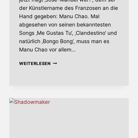
der Künstlername des Franzosen an die
Hand gegeben: Manu Chao. Mal
abgesehen von seinen bekanntesten
Songs ‚Me Gustas Tu‘, ‚Clandestino‘ und
natürlich ‚Bongo Bong‘, muss man es
Manu Chao vor allem…
MANU
WEITERLESEN
CHAO
IM
JUNI
AUF
TOUR