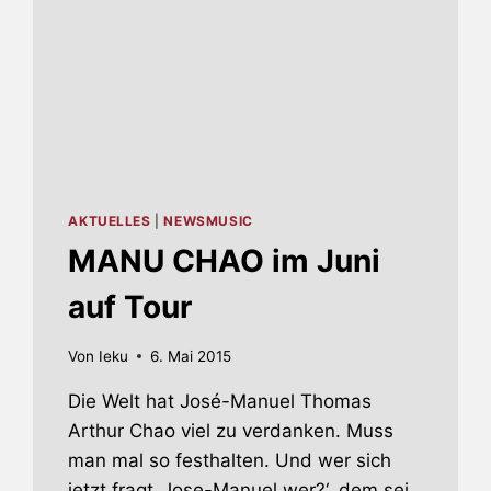
AKTUELLES
|
NEWSMUSIC
MANU CHAO im Juni
auf Tour
Von
Ieku
6. Mai 2015
Die Welt hat José-Manuel Thomas
Arthur Chao viel zu verdanken. Muss
man mal so festhalten. Und wer sich
jetzt fragt ‚Jose-Manuel wer?‘, dem sei