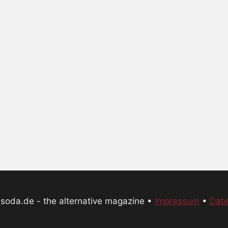
oda.de - the alternative magazine •
Impressum
•
Date