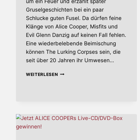
um ein Feuer und erzählt später
Gruselgeschichten bei ein paar
Schlucke guten Fusel. Da dürfen feine
Klänge von Alice Cooper, Misfits und
Evil Glenn Danzig auf keinen Fall fehlen.
Eine wiederbelebende Beimischung
können The Lurking Corpses sein, die
seit über 20 Jahren ihr Umwesen…
THE
WEITERLESEN
LURKING
CORPSES
–
LURKING
AFTER
MIDNIGHT