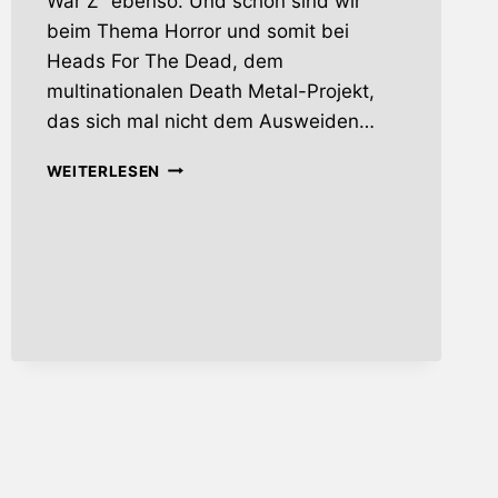
War Z“ ebenso. Und schon sind wir
beim Thema Horror und somit bei
Heads For The Dead, dem
multinationalen Death Metal-Projekt,
das sich mal nicht dem Ausweiden…
INTO
WEITERLESEN
THE
RED