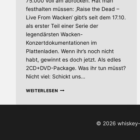
75.000 voll am abrocken. Hat man
festhalten müssen: ‚Raise the Dead –
Live From Wacken‘ gibt’s seit dem 17.10.
als erster Teil einer Serie der
legendärsten Wacken-
Konzertdokumentationen im
Plattenladen. Wenn ihr’s noch nicht
habt, gewinnt es doch jetzt. Als edles
2CD+DVD-Package. Was ihr tun müsst?
Nicht viel: Schickt uns…
JETZT
WEITERLESEN
ALICE
COOPERS
LIVE-
CD/DVD-
BOX
© 2026 whiskey-s
GEWINNEN!