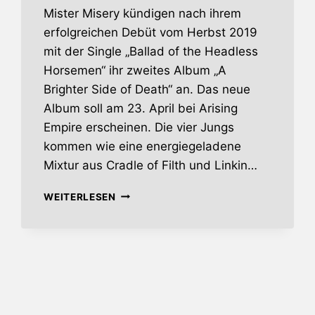
Mister Misery kündigen nach ihrem
erfolgreichen Debüt vom Herbst 2019
mit der Single „Ballad of the Headless
Horsemen“ ihr zweites Album „A
Brighter Side of Death“ an. Das neue
Album soll am 23. April bei Arising
Empire erscheinen. Die vier Jungs
kommen wie eine energiegeladene
Mixtur aus Cradle of Filth und Linkin…
MISTER
WEITERLESEN
MISERY
–
HORROR-
METALLER
KÜNDIGEN
ZWEITES
ALBUM
AN