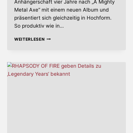
Anhängerschaft vier Jahre nach „A Mighty
Metal Axe“ mit einem neuen Album und
präsentiert sich gleichzeitig in Hochform.
So produktiv wie in…
BLACK
WEITERLESEN
HAWK
–
‚THE
END
OF
THE
WORLD‘
KOMMT
AM
19.
MAI