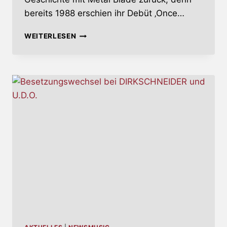
bereits 1988 erschien ihr Debüt ‚Once…
METAL
WEITERLESEN
BLADE
LEGT
ZWEI
AMON
AMARTH-
KLASSIKER
NEU
AUF