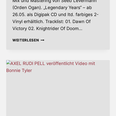
Mix und Mastering von Seeb Levermann
(Orden Ogan). „Legendary Years“ – ab
26.05. als Digipak CD und ltd. farbiges 2-
Vinyl erhältlich. Tracklist: 01. Dawn Of
Victory 02. Knightrider Of Doom…
RHAPSODY
WEITERLESEN
OF
FIRE
GEBEN
DETAILS
ZU
‚LEGENDARY
YEARS‘
BEKANNT