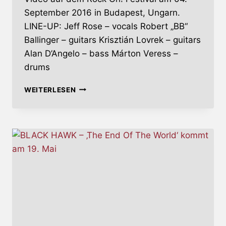
September 2016 in Budapest, Ungarn.
LINE-UP: Jeff Rose – vocals Robert „BB“
Ballinger – guitars Krisztián Lovrek – guitars
Alan D’Angelo – bass Márton Veress –
drums
POWER
WEITERLESEN
THEORY
VERÖFFENTLICHEN
VIDEO
ZUR
SINGLE
‚BRACE
FOR
IMPACT‘