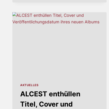
KÜNDIGEN
NEUES
STUDIOALBUM
„TALVIYÖ“
FÜR
DEN
6.
SEPTEMBER
AN
AKTUELLES
ALCEST enthüllen
Titel, Cover und