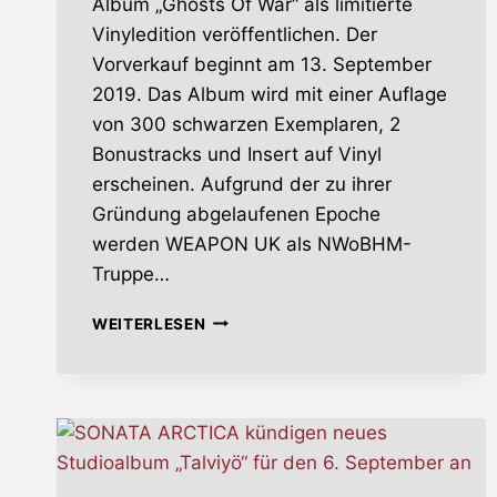
Album „Ghosts Of War“ als limitierte
Vinyledition veröffentlichen. Der
Vorverkauf beginnt am 13. September
2019. Das Album wird mit einer Auflage
von 300 schwarzen Exemplaren, 2
Bonustracks und Insert auf Vinyl
erscheinen. Aufgrund der zu ihrer
Gründung abgelaufenen Epoche
werden WEAPON UK als NWoBHM-
Truppe…
WEAPON
WEITERLESEN
UK
VERÖFFENTLICHEN
„GHOST
OF
WARS“