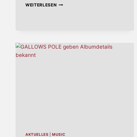
ALCEST
WEITERLESEN
ENTHÜLLEN
TITEL,
COVER
UND
VERÖFFENTLICHUNGSDATUM
IHRES
NEUEN
ALBUMS
AKTUELLES
|
MUSIC