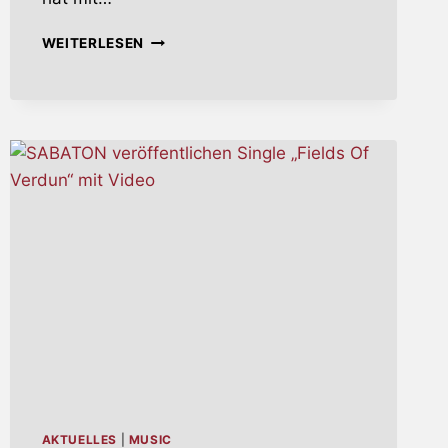
FRETLESS
WEITERLESEN
VERÖFFENTLICHEN
„DAMNATION“
AM
16.
AUGUST
2019
AKTUELLES
|
MUSIC