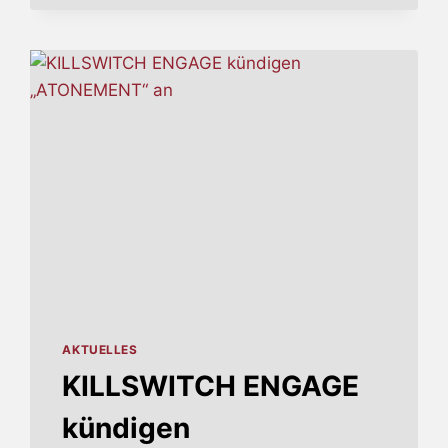
ALBUM
‚AWAKENING‘
ERSCHEINT
AM
23.
AUGUST
AKTUELLES
KILLSWITCH ENGAGE
kündigen