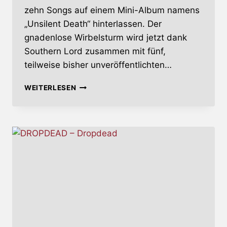
zehn Songs auf einem Mini-Album namens
„Unsilent Death“ hinterlassen. Der
gnadenlose Wirbelsturm wird jetzt dank
Southern Lord zusammen mit fünf,
teilweise bisher unveröffentlichten…
NAILS
WEITERLESEN
–
10
JAHRE
„UNSILENT
DEATH“,
LÄRM
IN
PERFEKTION