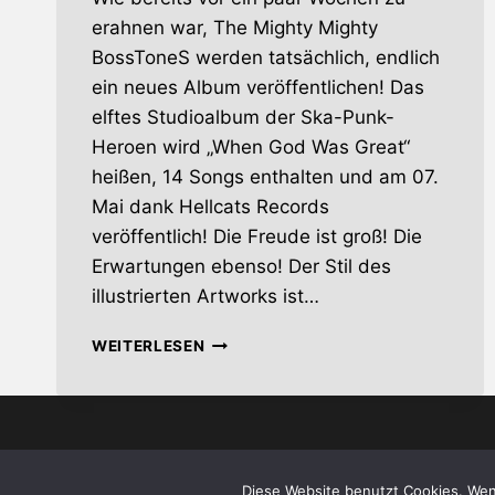
erahnen war, The Mighty Mighty
BossToneS werden tatsächlich, endlich
ein neues Album veröffentlichen! Das
elftes Studioalbum der Ska-Punk-
Heroen wird „When God Was Great“
heißen, 14 Songs enthalten und am 07.
Mai dank Hellcats Records
veröffentlich! Die Freude ist groß! Die
Erwartungen ebenso! Der Stil des
illustrierten Artworks ist…
THE
WEITERLESEN
MIGHTY
MIGHTY
BOSSTONES
–
UND
© 2026 whiskey-s
DAS
Diese Website benutzt Cookies. Wen