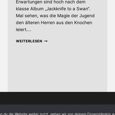
Erwartungen sind hoch nach dem
klasse Album „Jackknife to a Swan“.
Mal sehen, was die Magie der Jugend
den älteren Herren aus den Knochen
leiert….
THE
WEITERLESEN
MAGIC
OF
YOUTH
oda.de - the alternative magazine •
Impressum
•
Date
n du die Website weiter nutzt, gehen wir von deinem Einverständnis a