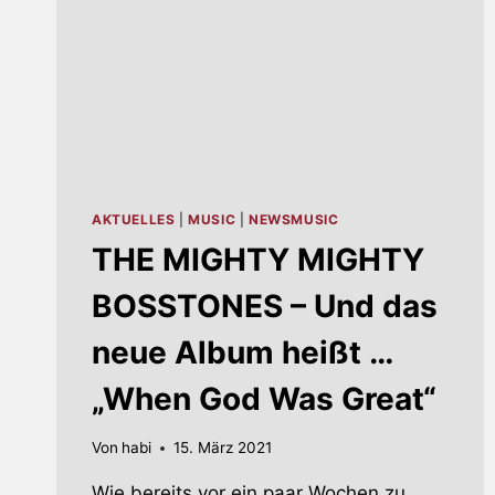
AKTUELLES
|
MUSIC
|
NEWSMUSIC
THE MIGHTY MIGHTY
BOSSTONES – Und das
neue Album heißt …
„When God Was Great“
Von
habi
15. März 2021
Wie bereits vor ein paar Wochen zu