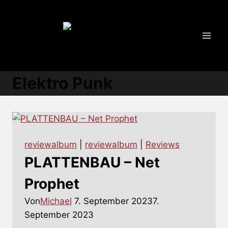
Zum
Inhalt
springen
Elektro Punk
reviewalbum
|
reviewalbum
|
Reviews
PLATTENBAU – Net
Prophet
Von
Michael
7. September 2023
7.
September 2023